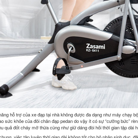
năng hỗ trợ của xe đạp tại nhà không được đa dạng như máy chạy bộ
ào sức khỏe của đôi chân đạp pedan do vậy ít có sự “cưỡng bức” rè
ệu quả đốt cháy mỡ thừa cũng như giữ dáng đòi hỏi thời gian tập dài 
chung, việc tập luyện thời gian dài không tốt cho bộ phận sinh dục, đặ