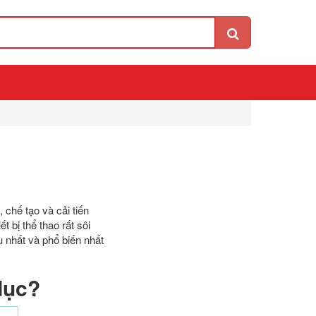
 chế tạo và cải tiến
t bị thể thao rất sôi
 nhất và phổ biến nhất
dục?