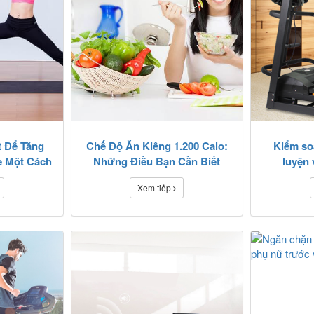
t Để Tăng
Chế Độ Ăn Kiêng 1.200 Calo:
Kiểm soá
 Một Cách
Những Điều Bạn Cần Biết
luyện 
Xem tiếp