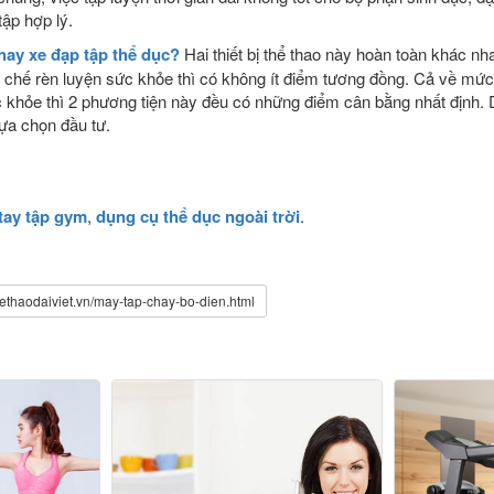
tập hợp lý.
ay xe đạp tập thể dục?
Hai thiết bị thể thao này hoàn toàn khác n
 chế rèn luyện sức khỏe thì có không ít điểm tương đồng. Cả về mức 
c khỏe thì 2 phương tiện này đều có những điểm cân bằng nhất định.
lựa chọn đầu tư.
tay tập gym
,
dụng cụ thể dục ngoài trời
.
hethaodaiviet.vn/may-tap-chay-bo-dien.html