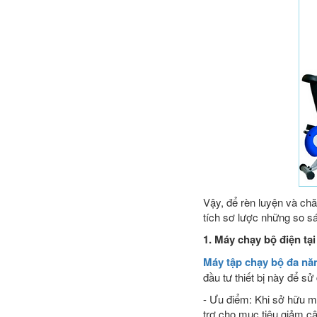
Vậy, để rèn luyện và ch
tích sơ lược những so sá
1. Máy chạy bộ điện tại
Máy tập chạy bộ đa nă
đầu tư thiết bị này để s
- Ưu điểm: Khi sở hữu má
trợ cho mục tiêu giảm c