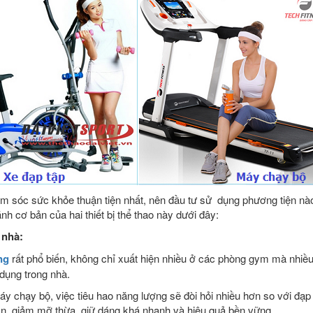
ăm sóc sức khỏe thuận tiện nhất, nên đầu tư sử dụng phương tiện n
nh cơ bản của hai thiết bị thể thao này dưới đây:
 nhà:
ng
rất phổ biến, không chỉ xuất hiện nhiều ở các phòng gym mà nhiều
ử dụng trong nhà.
y chạy bộ, việc tiêu hao năng lượng sẽ đòi hỏi nhiều hơn so với đạp 
ân, giảm mỡ thừa, giữ dáng khá nhanh và hiệu quả bền vững.