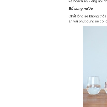
kế hoạch ăn kiêng nói n
Bổ sung nước
Chất lỏng sẽ không thỏa
ăn vài phút cũng sẽ có 