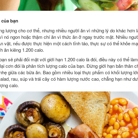
 của bạn
 lượng cho cơ thể, nhưng nhiều người ăn vì những lý do khác hơn là
vì nó ngon hoặc thậm chí ăn vì thức ăn ở ngay trước mặt. Nhiều người
 Ăn vặt, nếu được thực hiện một cách tỉnh táo, thực sự có thể khỏe m
h ăn kiêng 1.200 calo.
ạn sẽ phải đối mặt với giới hạn 1.200 calo là đói, điều này có thể l
ại cơn đói là phân tích lượng calo của bạn. Đừng giới hạn bản thân c
 nhẹ giữa các bữa ăn. Bao gồm nhiều loại thực phẩm có khối lượng lớ
 Salad, rau, súp và trái cây có hàm lượng nước cao, chẳng hạn như dư
ượng calo.