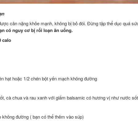
ạn
 được cân nặng khỏe mạnh, không bị bỏ đói. Đừng tập thể dục quá s
ạn có nguy cơ bị rối loạn ăn uống.
 calo
ên hạt hoặc 1/2 chén bột yến mạch không đường
rốt, cà chua và rau xanh với giấm balsamic có hương vị như nước sốt
 không đường ( bạn có thể thêm vào súp)