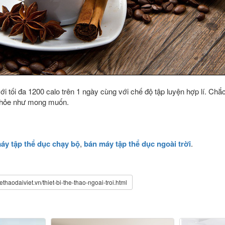
i tối đa 1200 calo trên 1 ngày cùng với chế độ tập luyện hợp lí. Chắ
khỏe như mong muốn.
áy tập thể dục chạy bộ
,
bán máy tập thể dục ngoài trời
.
ethaodaiviet.vn/thiet-bi-the-thao-ngoai-troi.html